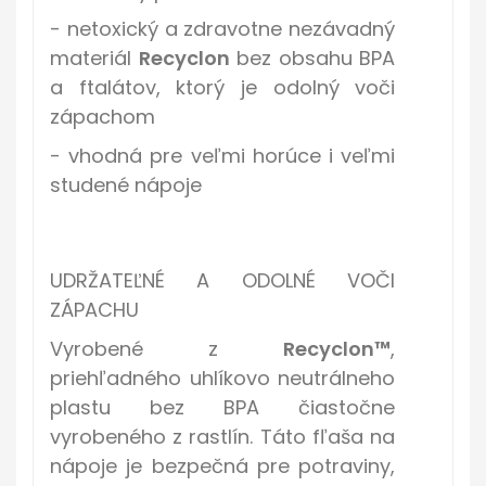
- netoxický a zdravotne nezávadný
materiál
Recyclon
bez obsahu BPA
a ftalátov, ktorý je odolný voči
zápachom
- vhodná pre veľmi horúce i veľmi
studené nápoje
UDRŽATEĽNÉ A ODOLNÉ VOČI
ZÁPACHU
Vyrobené z
Recyclon™
,
priehľadného uhlíkovo neutrálneho
plastu
bez BPA
čiastočne
vyrobeného z rastlín. Táto fľaša na
nápoje je bezpečná pre potraviny,