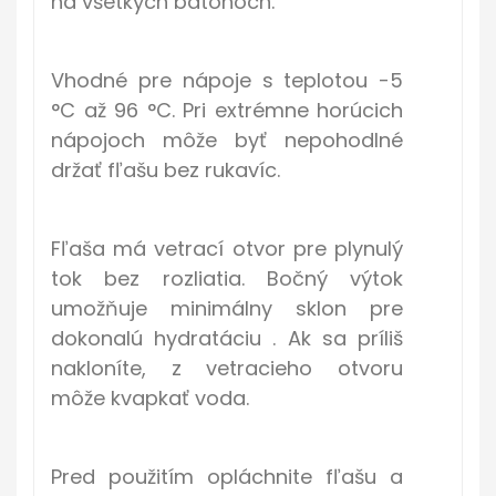
na všetkých batohoch.
Vhodné pre nápoje s teplotou -5
°C až 96 °C. Pri extrémne horúcich
nápojoch môže byť nepohodlné
držať fľašu bez rukavíc.
Fľaša má vetrací otvor pre plynulý
tok bez rozliatia. Bočný výtok
umožňuje minimálny sklon pre
dokonalú hydratáciu . Ak sa príliš
nakloníte, z vetracieho otvoru
môže kvapkať voda.
Pred použitím opláchnite fľašu a