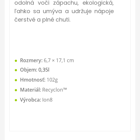
odolná voči zápachu, ekologická,
ľahko sa umýva a udržuje nápoje
čerstvé a plné chuti.
●
Rozmery:
6,7 × 17,1
cm
●
Objem:
0,35l
●
Hmotnosť:
102g
●
Materiál:
Recyclon™
●
Výrobca:
Ion8