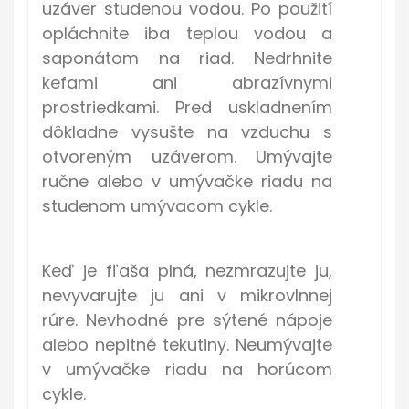
uzáver studenou vodou. Po použití
opláchnite iba teplou vodou a
saponátom na riad. Nedrhnite
kefami ani abrazívnymi
prostriedkami. Pred uskladnením
dôkladne vysušte na vzduchu s
otvoreným uzáverom. Umývajte
ručne alebo v umývačke riadu na
studenom umývacom cykle.
Keď je fľaša plná, nezmrazujte ju,
nevyvarujte ju ani v mikrovlnnej
rúre. Nevhodné pre sýtené nápoje
alebo nepitné tekutiny. Neumývajte
v umývačke riadu na horúcom
cykle.