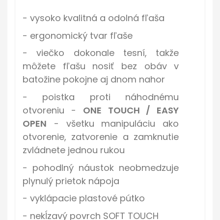
- vysoko kvalitná a odolná fľaša
- ergonomický tvar fľaše
- viečko dokonale tesní, takže
môžete fľašu nosiť bez obáv v
batožine pokojne aj dnom nahor
- poistka proti náhodnému
otvoreniu -
ONE TOUCH / EASY
OPEN
- všetku manipuláciu ako
otvorenie, zatvorenie a zamknutie
zvládnete jednou rukou
- pohodlný náustok neobmedzuje
plynulý prietok nápoja
- vyklápacie plastové pútko
- nekĺzavý povrch SOFT TOUCH