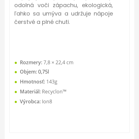
odolná voči zápachu, ekologická,
ľahko sa umýva a udržuje nápoje
čerstvé a plné chuti.
●
Rozmery:
7,8 × 22,4
cm
●
Objem:
0,75l
●
Hmotnosť:
143g
●
Materiál:
Recyclon™
●
Výrobca:
Ion8