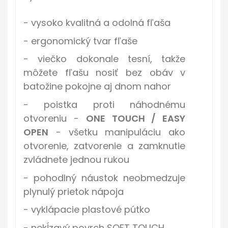
- vysoko kvalitná a odolná fľaša
- ergonomický tvar fľaše
- viečko dokonale tesní, takže
môžete fľašu nosiť bez obáv v
batožine pokojne aj dnom nahor
- poistka proti náhodnému
otvoreniu -
ONE TOUCH / EASY
OPEN
- všetku manipuláciu ako
otvorenie, zatvorenie a zamknutie
zvládnete jednou rukou
- pohodlný náustok neobmedzuje
plynulý prietok nápoja
- vyklápacie plastové pútko
- nekĺzavý povrch SOFT TOUCH