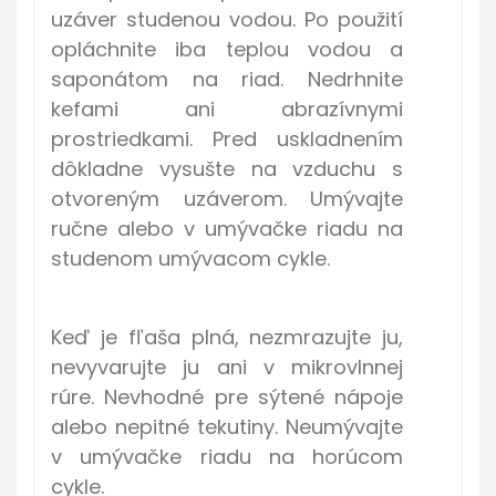
uzáver studenou vodou. Po použití
opláchnite iba teplou vodou a
saponátom na riad. Nedrhnite
kefami ani abrazívnymi
prostriedkami. Pred uskladnením
dôkladne vysušte na vzduchu s
otvoreným uzáverom. Umývajte
ručne alebo v umývačke riadu na
studenom umývacom cykle.
Keď je fľaša plná, nezmrazujte ju,
nevyvarujte ju ani v mikrovlnnej
rúre. Nevhodné pre sýtené nápoje
alebo nepitné tekutiny. Neumývajte
v umývačke riadu na horúcom
cykle.