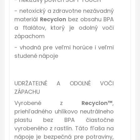
- netoxický a zdravotne nezávadný
materiál
Recyclon
bez obsahu BPA
a ftalátov, ktorý je odolný voči
zápachom
- vhodná pre veľmi horúce i veľmi
studené nápoje
UDRŽATEĽNÉ A ODOLNÉ VOČI
ZÁPACHU
Vyrobené z
Recyclon™
,
priehľadného uhlíkovo neutrálneho
plastu
bez BPA
čiastočne
vyrobeného z rastlín. Táto fľaša na
nápoje je bezpečná pre potraviny,