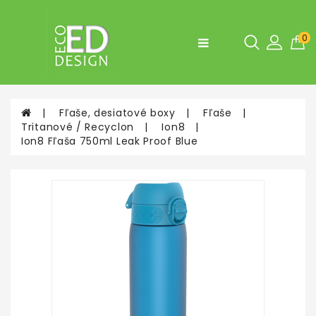
Kategórie
0
Fľaše,
desiatové
boxy
Fľaše, desiatové boxy
Fľaše
Doplnky
Tritanové / Recyclon
Ion8
do
Ion8 Fľaša 750ml Leak Proof Blue
bytu
a
do
kuchyne
Tašky
a
Batohy