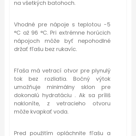
na všetkých batohoch.
Vhodné pre nápoje s teplotou -5
°C až 96 °C. Pri extrémne horúcich
nápojoch môže byť nepohodlné
držať fľašu bez rukavíc.
Fľaša má vetrací otvor pre plynulý
tok bez rozliatia. Bočný výtok
umožňuje minimálny sklon pre
dokonalú hydratáciu . Ak sa príliš
nakloníte, z vetracieho otvoru
môže kvapkať voda.
Pred použitím opláchnite fľašu a