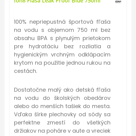
Ion8 Fľaša Leak Proof Blue 750ml
100% nepriepustná športová fľaša
na vodu s objemom 750 ml bez
obsahu BPA s plynulým prietokom
pre hydratáciu bez rozliatia a
hygienickým vrchným odklápacím
krytom na použitie jednou rukou na
cestách.
Dostatočne malý ako detská fľaša
na vodu do školských obedárov
alebo do menších tašiek do mesta.
Vďaka šírke plechovky od sódy sa
perfektne zmestí do všetkých
držiakov na poháre v aute a vreciek