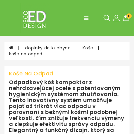
Kategórie
0
Fľaše,
desiatové
boxy
doplnky do kuchyne
Koše
Doplnky
koše na odpad
do
bytu
a
Koše Na Odpad
do
kuchyne
Odpadkový kôš kompaktor z
nehrdzavejúcej ocele s patentovaným
Tašky
hygienickým systémom zhutňovania.
a
Tento inovatívny systém umožňuje
Batohy
pojať až trikrát viac odpadu v
porovnaní s bežnými košmi podobnej
veľkosti, čím znižuje frekvenciu výmeny
a zlepšuje efektivitu správy odpadu.
Elegantný a funkčný dizajn, ktorý sa