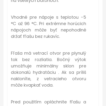
na všetkých batohoch.
Vhodné pre nápoje s teplotou -5
°C až 96 °C. Pri extrémne horúcich
nápojoch môže byť nepohodlné
držať fľašu bez rukavíc.
Fľaša má vetrací otvor pre plynulý
tok bez rozliatia. Bočný výtok
umožňuje minimálny sklon pre
dokonalú hydratáciu . Ak sa príliš
nakloníte, z vetracieho otvoru
môže kvapkať voda.
Pred použitím opláchnite fľašu a