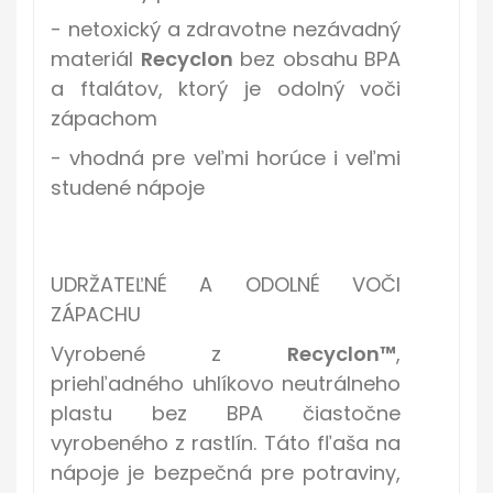
- netoxický a zdravotne nezávadný
materiál
Recyclon
bez obsahu BPA
a ftalátov, ktorý je odolný voči
zápachom
- vhodná pre veľmi horúce i veľmi
studené nápoje
UDRŽATEĽNÉ A ODOLNÉ VOČI
ZÁPACHU
Vyrobené z
Recyclon™
,
priehľadného uhlíkovo neutrálneho
plastu
bez BPA
čiastočne
vyrobeného z rastlín. Táto fľaša na
nápoje je bezpečná pre potraviny,