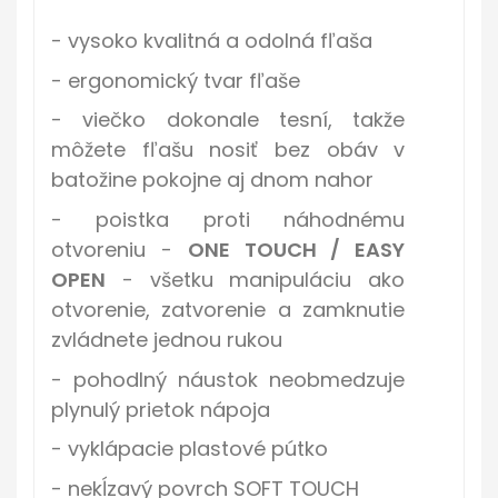
- vysoko kvalitná a odolná fľaša
- ergonomický tvar fľaše
- viečko dokonale tesní, takže
môžete fľašu nosiť bez obáv v
batožine pokojne aj dnom nahor
- poistka proti náhodnému
otvoreniu -
ONE TOUCH / EASY
OPEN
- všetku manipuláciu ako
otvorenie, zatvorenie a zamknutie
zvládnete jednou rukou
- pohodlný náustok neobmedzuje
plynulý prietok nápoja
- vyklápacie plastové pútko
- nekĺzavý povrch SOFT TOUCH