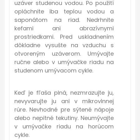
uzáver studenou vodou. Po použití
opláchnite iba teplou vodou a
saponátom na riad. Nedrhnite
kefami ani abrazívnymi
prostriedkami. Pred uskladnením
dôkladne vysušte na vzduchu s
otvoreným uzáverom. Umývajte
ručne alebo v umývačke riadu na
studenom umývacom cykle.
Keď je fľaša plná, nezmrazujte ju,
nevyvarujte ju ani v mikrovlnnej
rúre. Nevhodné pre sýtené nápoje
alebo nepitné tekutiny. Neumývajte
v umývačke riadu na horúcom
cykle.