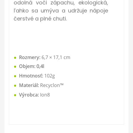
odolná voči zápachu, ekologická,
ľahko sa umýva a udržuje nápoje
čerstvé a plné chuti.
●
Rozmery:
6,7 × 17,1
cm
●
Objem:
0,4l
●
Hmotnosť:
102g
●
Materiál:
Recyclon™
●
Výrobca:
Ion8