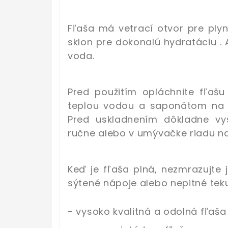
Fľaša má vetrací otvor pre plyn
sklon pre dokonalú hydratáciu . 
voda.
Pred použitím opláchnite fľašu
teplou vodou a saponátom na ri
Pred uskladnením dôkladne v
ručne alebo v umývačke riadu 
Keď je fľaša plná, nezmrazujte j
sýtené nápoje alebo nepitné tek
- vysoko kvalitná a odolná fľaša