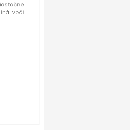
iastočne
lná voči