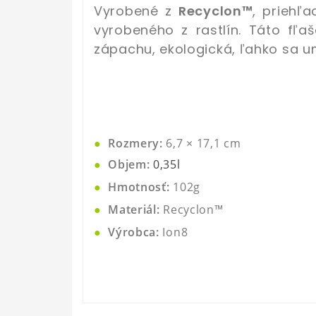
Vyrobené z
Recyclon™
, priehľ
vyrobeného z rastlín. Táto fľa
zápachu, ekologická, ľahko sa um
●
Rozmery:
6,7 × 17,1
cm
●
Objem:
0,35l
●
Hmotnosť:
102g
●
Materiál:
Recyclon™
●
Výrobca:
Ion8