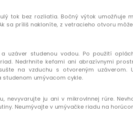
ulý tok bez rozliatia. Bočný výtok umožňuje 
Ak sa príliš nakloníte, z vetracieho otvoru môž
 a uzáver studenou vodou. Po použití oplách
ad. Nedrhnite kefami ani abrazívnymi prostr
ysušte na vzduchu s otvoreným uzáverom. 
na studenom umývacom cykle.
u, nevyvarujte ju ani v mikrovlnnej rúre. Nev
utiny. Neumývajte v umývačke riadu na horúcom