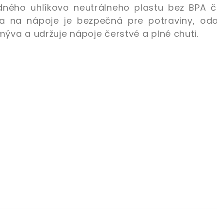
adného uhlíkovo neutrálneho plastu
bez BPA
č
ša na nápoje je bezpečná pre potraviny, odo
ýva a udržuje nápoje čerstvé a plné chuti.