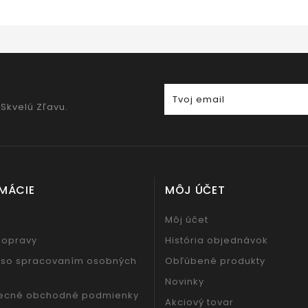
 Skvelú Zľavu.
MÁCIE
MÔJ ÚČET
Môj účet
dopravy
História objednávok
 so spracovaním osobných
Obľúbené produkty
Novinky
ecné obchodné podmienky
Akciový tovar