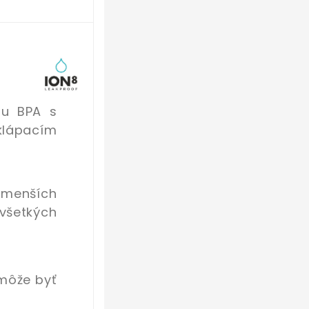
hu BPA s
klápacím
 menších
všetkých
 môže byť