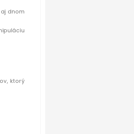
e aj dnom
ipuláciu
ov, ktorý