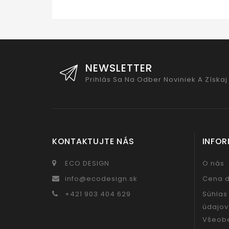
NEWSLETTER
Prihlás Sa Na Odber Noviniek A Získaj
KONTAKTUJTE NÁS
INFOR
ECO DESIGN
O nás
info@ecodesign.sk
Cena 
+421 903 404 629
Súhlas
údajov
Všeob