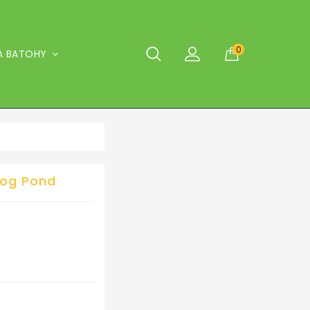
0
A BATOHY
rog Pond