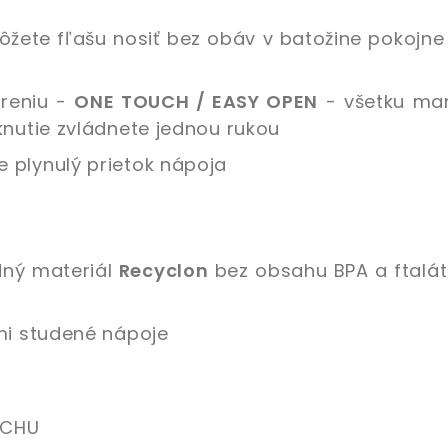
môžete fľašu nosiť bez obáv v batožine pokojn
oreniu -
ONE TOUCH / EASY OPEN
- všetku man
knutie zvládnete jednou rukou
 plynulý prietok nápoja
dný materiál
Recyclon
bez obsahu BPA a ftalát
mi studené nápoje
ACHU