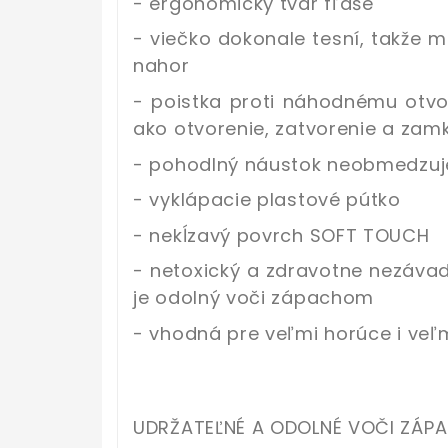
- ergonomický tvar fľaše
- viečko dokonale tesní, takže 
nahor
- poistka proti náhodnému otv
ako otvorenie, zatvorenie a zam
- pohodlný náustok neobmedzuje
- vyklápacie plastové pútko
- nekĺzavý povrch SOFT TOUCH
- netoxický a zdravotne nezáva
je odolný voči zápachom
- vhodná pre veľmi horúce i veľ
UDRŽATEĽNÉ A ODOLNÉ VOČI ZÁP