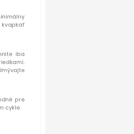
minimálny
e kvapkať
nite iba
iedkami.
Umývajte
hodné pre
 cykle.