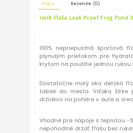
Popis
Recenzie (0)
Ion8 Fľaša Leak Proof Frog Pond
3
100% nepriepustná športová 
plynulým prietokom pre hydrat
krytom na použitie jednou rukou
Dostatočne malý ako detská fľ
tašiek do mesta. Vďaka šírke 
držiakov na poháre v aute a vre
Vhodné pre nápoje s teplotou -5
nepohodlné držať fľašu bez rukav