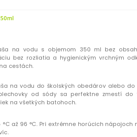
50ml
fľaša na vodu s objemom 350 ml bez obsa
áciu bez rozliatia a hygienickým vrchným od
 na cestách.
aša na vodu do školských obedárov alebo do
plechovky od sódy sa perfektne zmestí do 
ciek na všetkých batohoch.
 °C až 96 °C. Pri extrémne horúcich nápojoch
íc.