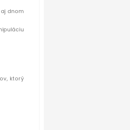
e aj dnom
ipuláciu
ov, ktorý