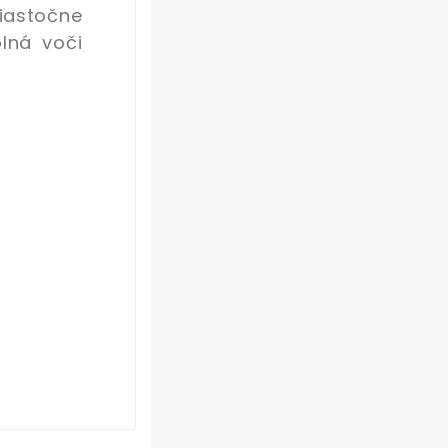
iastočne
lná voči