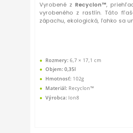
Vyrobené z
Recyclon™
, priehľ
vyrobeného z rastlín. Táto fľa
zápachu, ekologická, ľahko sa um
●
Rozmery:
6,7 × 17,1
cm
●
Objem:
0,35l
●
Hmotnosť:
102g
●
Materiál:
Recyclon™
●
Výrobca:
Ion8