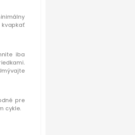
minimálny
e kvapkať
nite iba
iedkami.
Umývajte
hodné pre
 cykle.