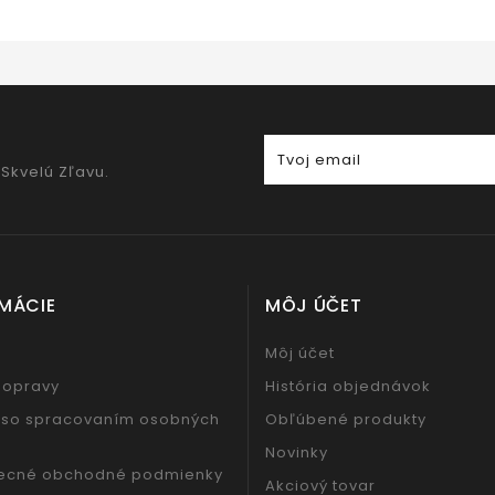
 Skvelú Zľavu.
MÁCIE
MÔJ ÚČET
Môj účet
dopravy
História objednávok
 so spracovaním osobných
Obľúbené produkty
Novinky
ecné obchodné podmienky
Akciový tovar