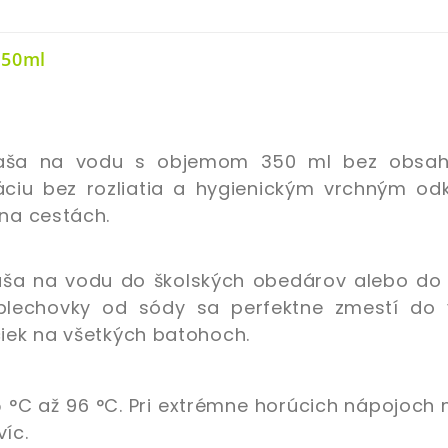
50ml
fľaša na vodu s objemom 350 ml bez obsa
áciu bez rozliatia a hygienickým vrchným od
 na cestách.
aša na vodu do školských obedárov alebo do
plechovky od sódy sa perfektne zmestí do 
ciek na všetkých batohoch.
 °C až 96 °C. Pri extrémne horúcich nápojoch
íc.