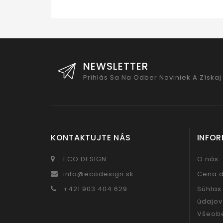
NEWSLETTER
Prihlás Sa Na Odber Noviniek A Získaj
KONTAKTUJTE NÁS
INFOR
ECO DESIGN
O nás
info@ecodesign.sk
Cena 
+421 903 404 629
Súhlas
údajov
Všeob