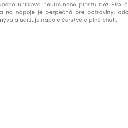
adného uhlíkovo neutrálneho plastu
bez BPA
č
ša na nápoje je bezpečná pre potraviny, odo
ýva a udržuje nápoje čerstvé a plné chuti.