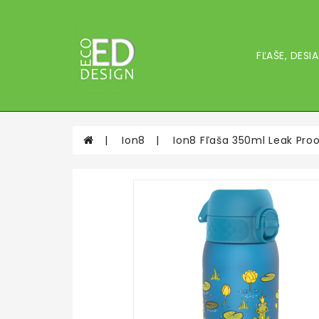
FĽAŠE, DES
Ion8
Ion8 Fľaša 350ml Leak Pro