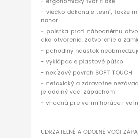
- ergonomický tvar fľaše
- viečko dokonale tesní, takže 
nahor
- poistka proti náhodnému otv
ako otvorenie, zatvorenie a zam
- pohodlný náustok neobmedzuje
- vyklápacie plastové pútko
- nekĺzavý povrch SOFT TOUCH
- netoxický a zdravotne nezáva
je odolný voči zápachom
- vhodná pre veľmi horúce i veľ
UDRŽATEĽNÉ A ODOLNÉ VOČI ZÁP