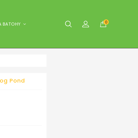
0
A BATOHY
rog Pond