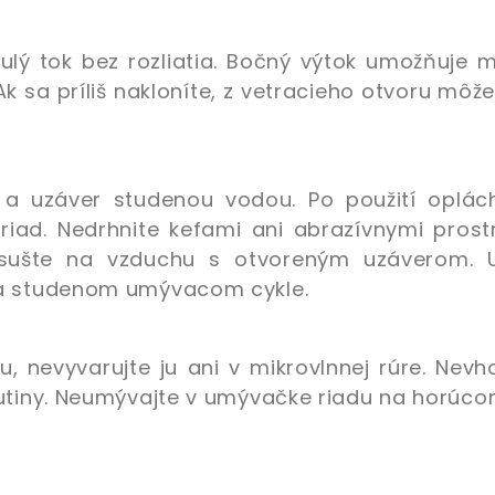
ulý tok bez rozliatia. Bočný výtok umožňuje 
Ak sa príliš nakloníte, z vetracieho otvoru môž
 a uzáver studenou vodou. Po použití oplách
ad. Nedrhnite kefami ani abrazívnymi prostr
ysušte na vzduchu s otvoreným uzáverom. 
na studenom umývacom cykle.
u, nevyvarujte ju ani v mikrovlnnej rúre. Nev
utiny. Neumývajte v umývačke riadu na horúcom