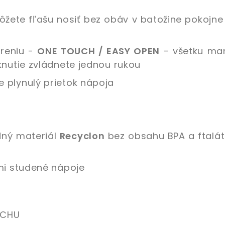
môžete fľašu nosiť bez obáv v batožine pokojn
oreniu -
ONE TOUCH / EASY OPEN
- všetku man
knutie zvládnete jednou rukou
 plynulý prietok nápoja
dný materiál
Recyclon
bez obsahu BPA a ftalát
mi studené nápoje
ACHU