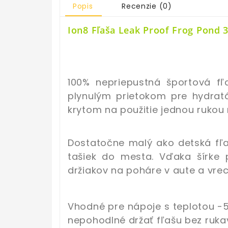
Popis
Recenzie (0)
Ion8 Fľaša Leak Proof Frog Pond
3
100% nepriepustná športová 
plynulým prietokom pre hydrat
krytom na použitie jednou rukou
Dostatočne malý ako detská fľ
tašiek do mesta. Vďaka šírke 
držiakov na poháre v aute a vre
Vhodné pre nápoje s teplotou -5
nepohodlné držať fľašu bez rukav