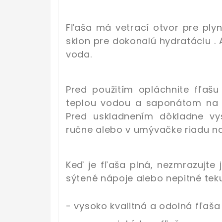
Fľaša má vetrací otvor pre plyn
sklon pre dokonalú hydratáciu . 
voda.
Pred použitím opláchnite fľašu
teplou vodou a saponátom na ri
Pred uskladnením dôkladne v
ručne alebo v umývačke riadu 
Keď je fľaša plná, nezmrazujte j
sýtené nápoje alebo nepitné tek
- vysoko kvalitná a odolná fľaša