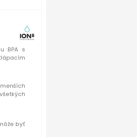
hu BPA s
klápacím
 menších
všetkých
 môže byť