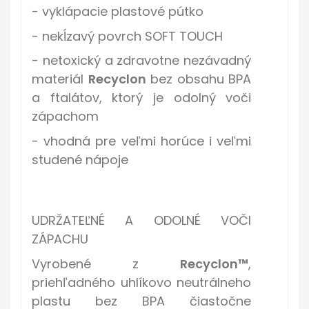
- vyklápacie plastové pútko
- nekĺzavý povrch SOFT TOUCH
- netoxický a zdravotne nezávadný
materiál
Recyclon
bez obsahu BPA
a ftalátov, ktorý je odolný voči
zápachom
- vhodná pre veľmi horúce i veľmi
studené nápoje
UDRŽATEĽNÉ A ODOLNÉ VOČI
ZÁPACHU
Vyrobené z
Recyclon™
,
priehľadného uhlíkovo neutrálneho
plastu
bez BPA
čiastočne