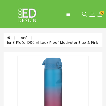
Kategórie
0
Fľaše,
desiatové
boxy
Ion8
Doplnky
Ion8 Fľaša 1000ml Leak Proof Motivator Blue & Pink
do
bytu
a
do
kuchyne
Tašky
a
Batohy