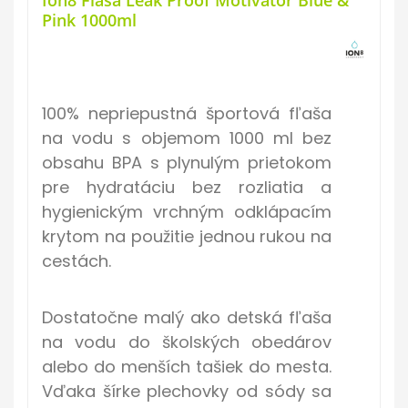
Ion8 Fľaša Leak Proof Motivator Blue &
Pink
1000ml
100% nepriepustná športová fľaša
na vodu s objemom 1000 ml bez
obsahu BPA s plynulým prietokom
pre hydratáciu bez rozliatia a
hygienickým vrchným odklápacím
krytom na použitie jednou rukou na
cestách.
Dostatočne malý ako detská fľaša
na vodu do školských obedárov
alebo do menších tašiek do mesta.
Vďaka šírke plechovky od sódy sa