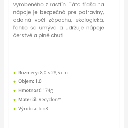
vyrobeného z rastlín. Táto fľaša na
nápoje je bezpečná pre potraviny,
odolná voči zápachu, ekologická,
ľahko sa umýva a udržuje nápoje
čerstvé a plné chuti.
●
Rozmery:
8,0 × 28,5
cm
●
Objem:
1,0l
●
Hmotnosť:
174g
●
Materiál:
Recyclon™
●
Výrobca:
Ion8