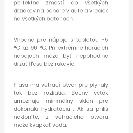
perfektne zmestí do všetkých
držiakov na poháre v aute a vreciek
na všetkých batohoch.
Vhodné pre nápoje s teplotou -5
°C až 96 °C. Pri extrémne horúcich
nápojoch môže byť nepohodlné
držať fľašu bez rukavíc.
Fľaša má vetrací otvor pre plynulý
tok bez rozliatia. Bočný výtok
umožňuje minimálny sklon pre
dokonalú hydratáciu . Ak sa príliš
nakloníte, z vetracieho otvoru
môže kvapkať voda.