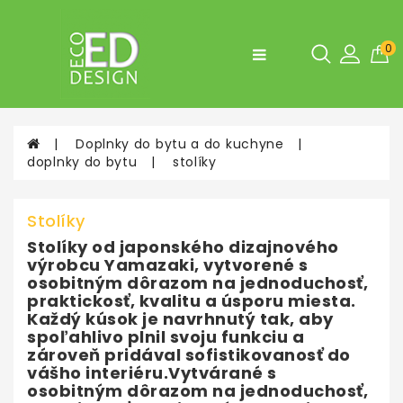
Kategórie
0
Fľaše,
desiatové
boxy
Doplnky do bytu a do kuchyne
Doplnky
doplnky do bytu
stolíky
do
bytu
a
Stolíky
do
kuchyne
Stolíky od japonského dizajnového
výrobcu Yamazaki, vytvorené s
Tašky
osobitným dôrazom na jednoduchosť,
a
praktickosť, kvalitu a úsporu miesta.
Batohy
Každý kúsok je navrhnutý tak, aby
spoľahlivo plnil svoju funkciu a
zároveň pridával sofistikovanosť do
vášho interiéru.Vytvárané s
osobitným dôrazom na jednoduchosť,