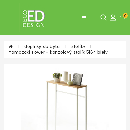
Kategórie
0
Fľaše,
desiatové
boxy
doplnky do bytu
stolíky
Doplnky
Yamazaki Tower - konzolový stolík 5164 biely
do
bytu
a
do
kuchyne
Tašky
a
Batohy