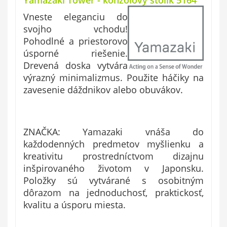
Yamazaki Tower - konzolový stolík 5164
Vneste eleganciu do
svojho vchodu!
Pohodlné a priestorovo
úsporné riešenie.
Drevená doska vytvára
výrazný minimalizmus. Použite háčiky na
zavesenie dáždnikov alebo obuvákov.
ZNAČKA: Yamazaki vnáša do
každodenných predmetov myšlienku a
kreativitu
prostredníctvom dizajnu
inšpirovaného životom v Japonsku.
Položky sú vytvárané
s osobitným
dôrazom na jednoduchosť, praktickosť,
kvalitu a úsporu miesta.