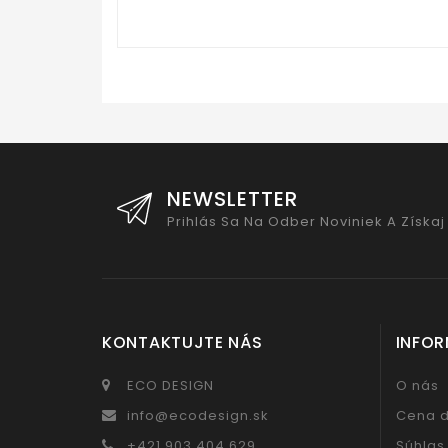
NEWSLETTER
Prihlás Sa Na Odber Noviniek A Získaj
KONTAKTUJTE NÁS
INFOR
ECO DESIGN
O nás
info@ecodesign.sk
Cena 
+421 903 404 629
Súhlas