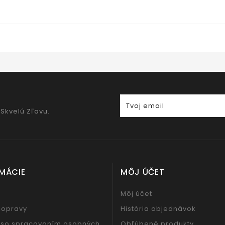
 Skvelú Zľavu.
MÁCIE
MÔJ ÚČET
Môj účet
dopravy
História objednávok
 so spracovaním osobných
Obľúbené produkty