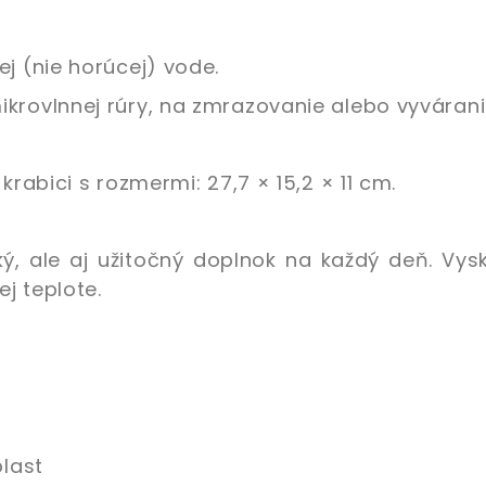
j (nie horúcej) vode.
krovlnnej rúry, na zmrazovanie alebo vyvárani
krabici s rozmermi: 27,7 × 15,2 × 11 cm.
ký, ale aj užitočný doplnok na každý deň. Vys
ej teplote.
last