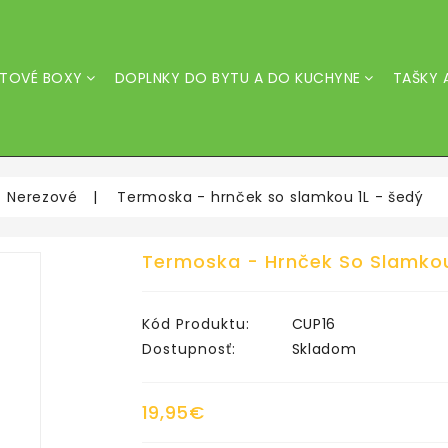
IATOVÉ BOXY
DOPLNKY DO BYTU A DO KUCHYNE
TAŠKY 
Pojazdné A Odkladacie Vozíky
Zásobník Na Toaletný Papier
Nerezové
Termoska - hrnček so slamkou 1L - šedý
Termoska - Hrnček So Slamkou
Kód Produktu:
CUP16
Dostupnosť:
Skladom
19,95€