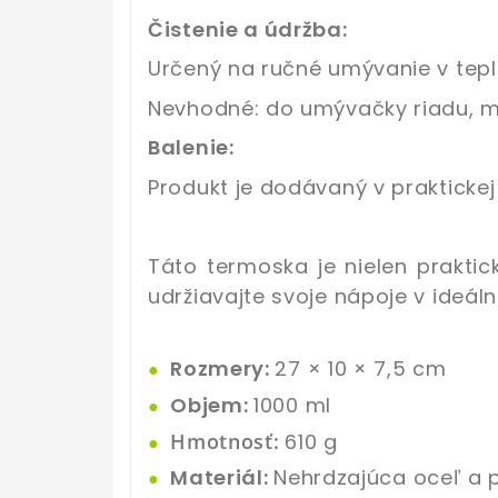
Čistenie a údržba:
Určený na ručné umývanie v teple
Nevhodné: do umývačky riadu, mi
Balenie:
Produkt je dodávaný v praktickej 
Táto termoska je nielen praktic
udržiavajte svoje nápoje v ideáln
Rozmery:
27 × 10 × 7,5 cm
●
Objem:
1000 ml
●
Hmotnosť:
610 g
●
Materiál:
Nehrdzajúca oceľ a p
●