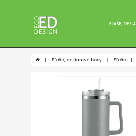
FĽAŠE, DES
Fľaše, desiatové boxy
Fľaše