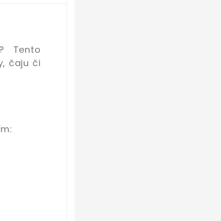
e? Tento
, čaju či
ím: