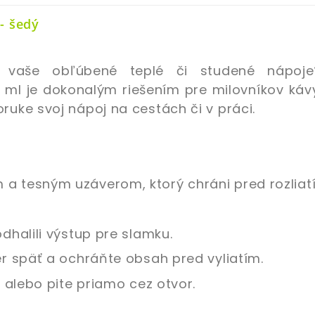
- šedý
e vaše obľúbené teplé či studené nápoj
ml je dokonalým riešením pre milovníkov kávy
ruke svoj nápoj na cestách či v práci.
a tesným uzáverom, ktorý chráni pred rozliat
dhalili výstup pre slamku.
er späť a ochráňte obsah pred vyliatím.
u alebo pite priamo cez otvor.