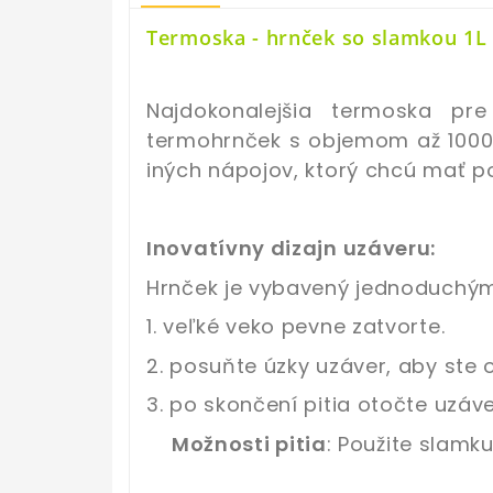
Termoska - hrnček so slamkou 1L 
Najdokonalejšia termoska pr
termohrnček s objemom až 1000 
iných nápojov, ktorý chcú mať po
Inovatívny dizajn uzáveru:
Hrnček je vybavený jednoduchým 
1. veľké veko pevne zatvorte.
2. posuňte úzky uzáver, aby ste o
3. po skončení pitia otočte uzáv
Možnosti pitia
: Použite slamk