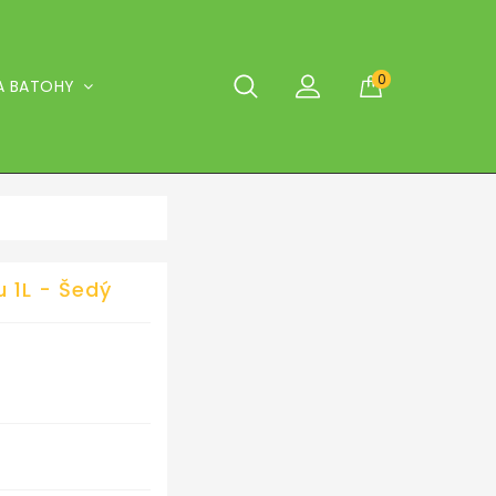
0
A BATOHY
 1L - Šedý