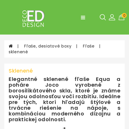
Kategórie
0
Fľaše,
desiatové
boxy
Fľaše, desiatové boxy
Fľaše
Doplnky
sklenené
do
bytu
a
Sklenené
do
kuchyne
Elegantné sklenené fľaše Equa a
poháre Joco vyrobené z
Tašky
borosilikátového skla, ktoré je známe
a
svojou odolnosťou voči rozbitiu. Ideálne
Batohy
pre tých, ktorí hľadajú štýlové a
trvácne riešenie na nápoje, s
kombináciou moderného dizajnu a
praktickej odolnosti.