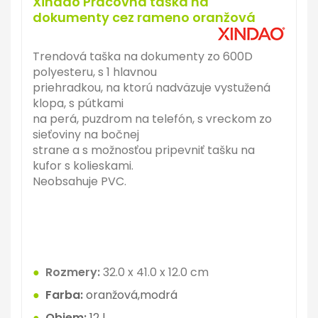
Xindao Pracovná taška na
dokumenty cez rameno oranžová
Trendová taška na dokumenty zo 600D
polyesteru, s 1 hlavnou
priehradkou, na ktorú nadväzuje vystužená
klopa, s pútkami
na perá, puzdrom na telefón, s vreckom zo
sieťoviny na bočnej
strane a s možnosťou pripevniť tašku na
kufor s kolieskami.
Neobsahuje PVC.
●
Rozmery:
32.0 x 41.0 x 12.0 cm
●
Farba:
oranžová,modrá
●
Objem:
12 l