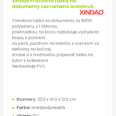
Xindao Pracovná taška na
dokumenty cez rameno oranžová
Trendová taška na dokumenty zo 600D
polyesteru, s 1 hlavnou
priehradkou, na ktorú nadväzuje vystužená
klopa, s pútkami
na perá, puzdrom na telefón, s vreckom zo
sieťoviny na bočnej
strane a s možnosťou pripevniť tašku na
kufor s kolieskami.
Neobsahuje PVC.
●
Rozmery:
32.0 x 41.0 x 12.0 cm
●
Farba:
oranžová,modrá
●
Objem:
12 l