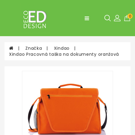
Kategórie
0
Fľaše,
desiatové
boxy
Značka
Xindao
Doplnky
Xindao Pracovná taška na dokumenty oranžová
do
bytu
a
do
kuchyne
Tašky
a
Batohy