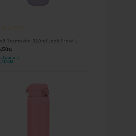
Ion8 Termoska 920ml Leak Proof Light Purple Nerez
6,50€
stupnosť:
KLADOM