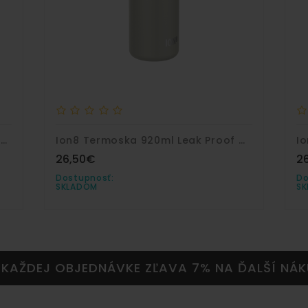
Ion8 Fľaša 350ml Leak Proof Frog Pond
Ion8 Termoska 920ml Leak Proof Grey Nerez
26,50€
2
Dostupnosť:
Do
SKLADOM
S
 KAŽDEJ OBJEDNÁVKE ZĽAVA 7% NA ĎALŠÍ NÁK