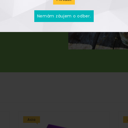
Nemám záujem o odber.
Acia