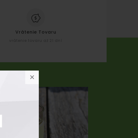
Vrátenie Tovaru
vrátenie tovaru až 21 dní
×