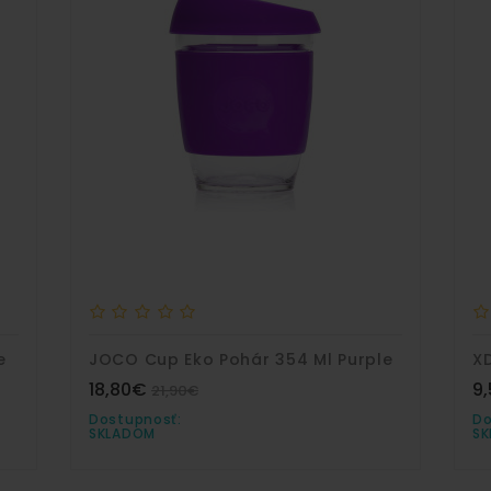
e
JOCO Cup Eko Pohár 354 Ml Purple
18,80€
9
21,90€
Dostupnosť:
Do
SKLADOM
S