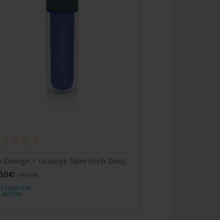
XD Design - Loooqs Športová Dvojstenná Fľaša Modrá
,50€
9,50€
14,50€
14,50€
stupnosť:
Dostupnosť:
KLADOM
SKLADOM