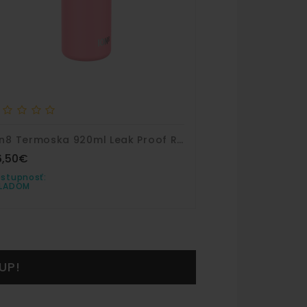
Ion8 Termoska 920ml Leak Proof Rose Bloom Nerez
6,50€
stupnosť:
KLADOM
UP!