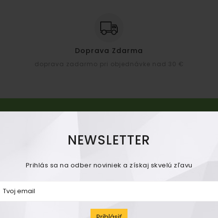
Doprava Zdarma
doprava zadarmo pri objednávke nad 30 €
NEWSLETTER
IRÁCIU
Prihlás sa na odber noviniek a získaj skvelú zľavu
ich produktoch, v ktorých
yužitie pre svoj domov.
Prihlásiť