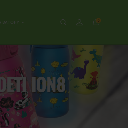
0
A BATOHY
DETI ION8