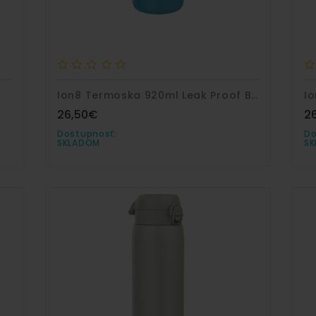
Ion8 Termoska 920ml Leak Proof Blue Nerez
26,50€
2
Dostupnosť:
Do
SKLADOM
S