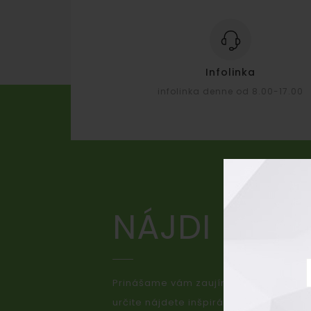
Infolinka
infolinka denne od 8.00-17.00
NÁJDI INŠP
Prinášame vám zaujímavé články o naš
určite nájdete inšpiráciu a prípadné v